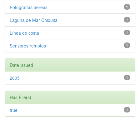
Fotografías aéreas
1
Laguna de Mar Chiquita
1
Línea de costa
1
Sensores remotos
1
Date issued
2005
1
Has File(s)
true
1