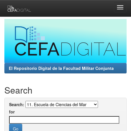
Skip
navigation
El Repositorio Digital de la Facultad Militar Conjunta
Search
Search:
for