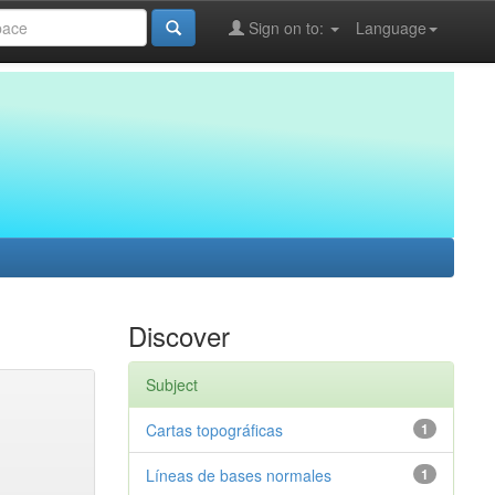
Sign on to:
Language
Discover
Subject
Cartas topográficas
1
Líneas de bases normales
1