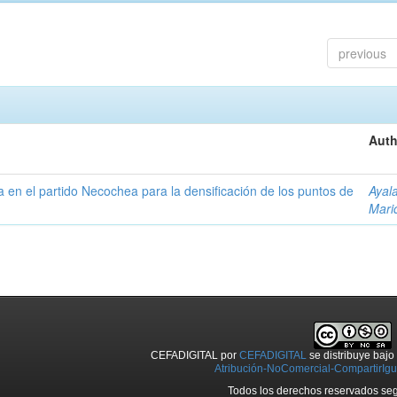
previous
Auth
ta en el partido Necochea para la densificación de los puntos de
Ayal
Mari
CEFADIGITAL
por
CEFADIGITAL
se distribuye baj
Atribución-NoComercial-CompartirIgua
Todos los derechos reservados seg