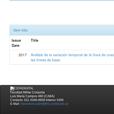
Item hits:
Issue
Title
Date
2017
Análisis de la variación temporal de la línea de cos
las líneas de base.
Facultad Militar Conjunta
Luis María Campos 480 (CABA)
Contacto: 011 4346-8600 Interno 3495
E-Mail:
repositorio.adm@fmc.undef.edu.ar