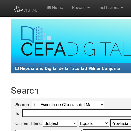
Home
Browse
Institucional
Skip
navigation
El Repositorio Digital de la Facultad Militar Conjunta
Search
Search:
for
Current filters: