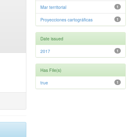
Mar territorial
1
Proyecciones cartográficas
1
Date issued
2017
1
Has File(s)
true
1