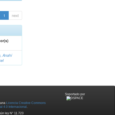
1
next
or(s)
a, Anahí
cel
Soportado por
o una
Licencia Creative Commons
l 4.0 Internacional
.
ún ley N° 11.723