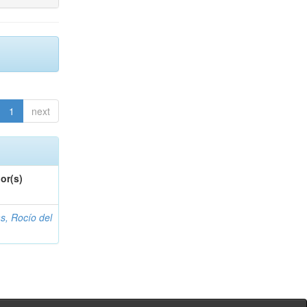
1
next
or(s)
s, Rocío del