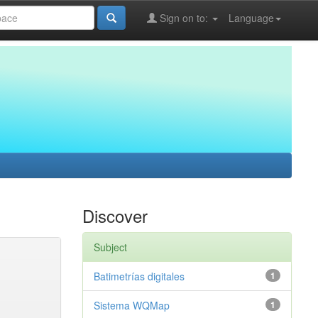
Sign on to:
Language
Discover
Subject
Batimetrías digitales
1
Sistema WQMap
1