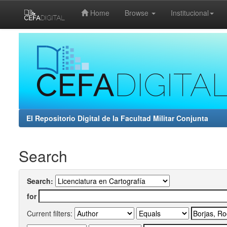
Home
Browse
Institucional
Skip
navigation
El Repositorio Digital de la Facultad Militar Conjunta
Search
Search:
for
Current filters: