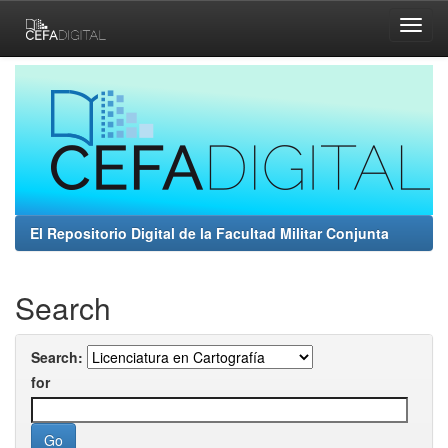
Skip
navigation
El Repositorio Digital de la Facultad Militar Conjunta
Search
Search:
for