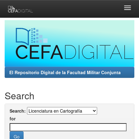
Skip
navigation
El Repositorio Digital de la Facultad Militar Conjunta
Search
Search:
for