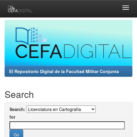
Skip
navigation
El Repositorio Digital de la Facultad Militar Conjunta
Search
Search:
for