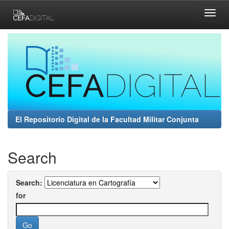
Skip
navigation
El Repositorio Digital de la Facultad Militar Conjunta
Search
Search:
for