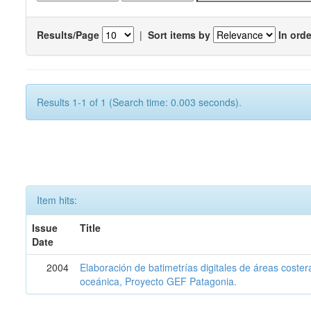
Results/Page
|
Sort items by
In orde
Results 1-1 of 1 (Search time: 0.003 seconds).
Item hits:
Issue
Title
Date
2004
Elaboración de batimetrías digitales de áreas coster
oceánica, Proyecto GEF Patagonia.