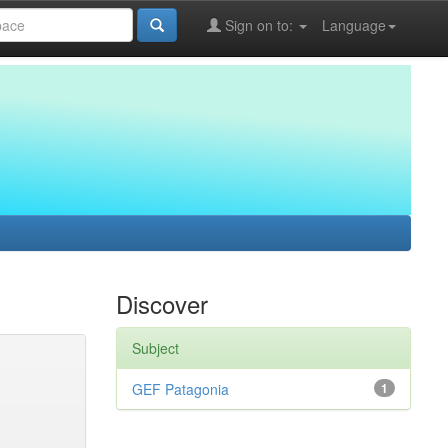
Sign on to:
Language
Discover
Subject
GEF Patagonia
1