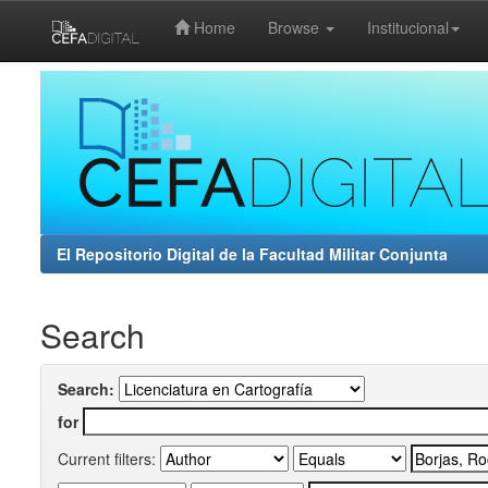
Home
Browse
Institucional
Skip
navigation
El Repositorio Digital de la Facultad Militar Conjunta
Search
Search:
for
Current filters: