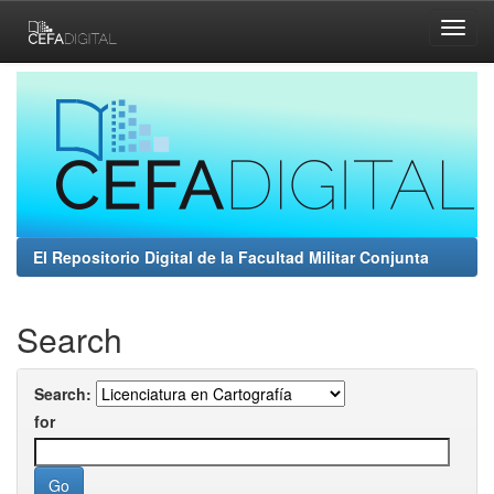
Skip
navigation
El Repositorio Digital de la Facultad Militar Conjunta
Search
Search:
for