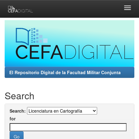
Skip
navigation
El Repositorio Digital de la Facultad Militar Conjunta
Search
Search:
for