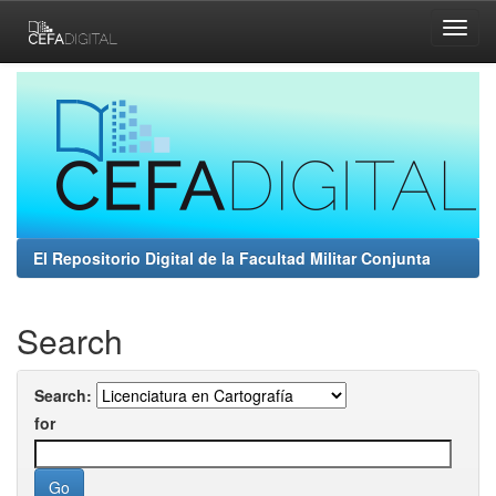
Skip
navigation
El Repositorio Digital de la Facultad Militar Conjunta
Search
Search:
for