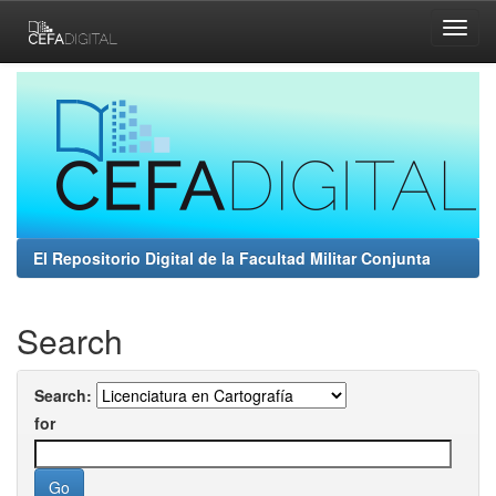
Skip
navigation
El Repositorio Digital de la Facultad Militar Conjunta
Search
Search:
for