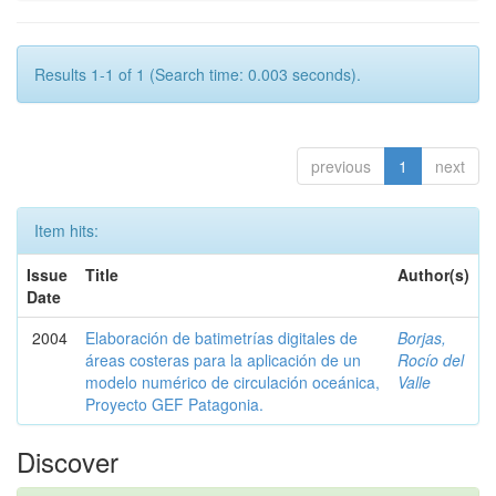
Results 1-1 of 1 (Search time: 0.003 seconds).
previous
1
next
Item hits:
Issue
Title
Author(s)
Date
2004
Elaboración de batimetrías digitales de
Borjas,
áreas costeras para la aplicación de un
Rocío del
modelo numérico de circulación oceánica,
Valle
Proyecto GEF Patagonia.
Discover