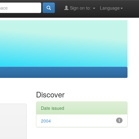
Sign on to:
Language
Discover
Date issued
2004
1