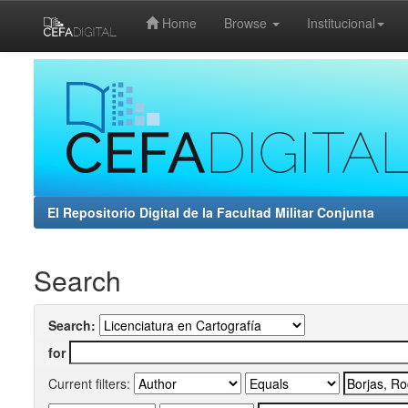
Home
Browse
Institucional
Skip
navigation
El Repositorio Digital de la Facultad Militar Conjunta
Search
Search:
for
Current filters: