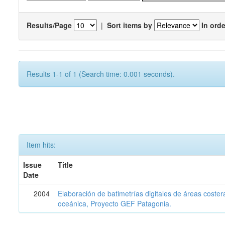
Results/Page
|
Sort items by
In orde
Results 1-1 of 1 (Search time: 0.001 seconds).
Item hits:
Issue
Title
Date
2004
Elaboración de batimetrías digitales de áreas coster
oceánica, Proyecto GEF Patagonia.