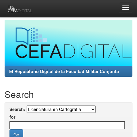
Skip
navigation
El Repositorio Digital de la Facultad Militar Conjunta
Search
Search:
for