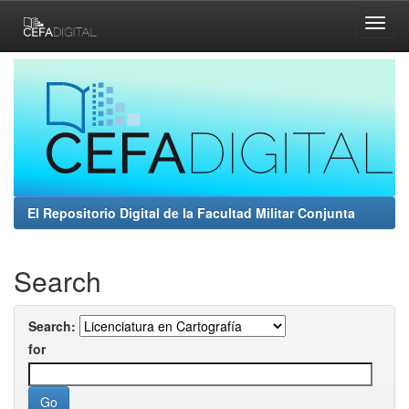
Skip
navigation
El Repositorio Digital de la Facultad Militar Conjunta
Search
Search:
for