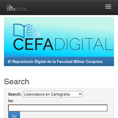
Skip
navigation
El Repositorio Digital de la Facultad Militar Conjunta
Search
Search:
for