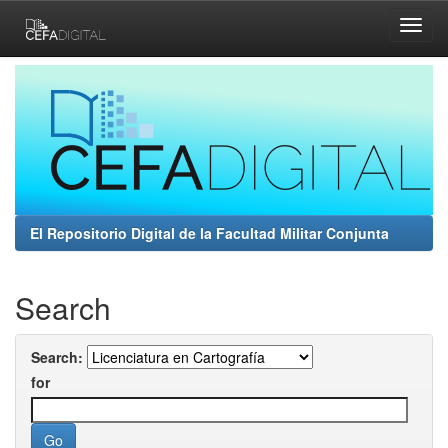
Skip
navigation
El Repositorio Digital de la Facultad Militar Conjunta
Search
Search:
for