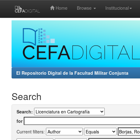
Home
Browse
Institucional
Skip
navigation
El Repositorio Digital de la Facultad Militar Conjunta
Search
Search:
for
Current filters: