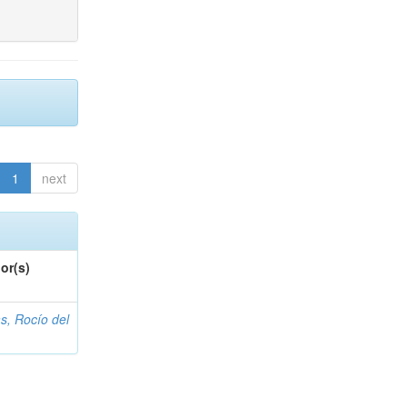
1
next
or(s)
s, Rocío del