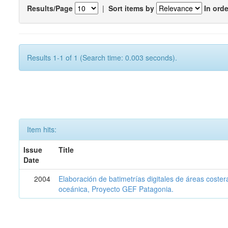
Results/Page
|
Sort items by
In orde
Results 1-1 of 1 (Search time: 0.003 seconds).
Item hits:
Issue
Title
Date
2004
Elaboración de batimetrías digitales de áreas coster
oceánica, Proyecto GEF Patagonia.