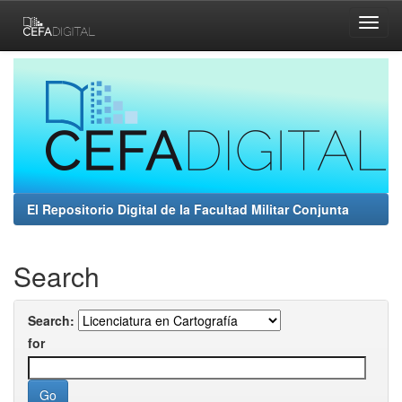
Skip
navigation
El Repositorio Digital de la Facultad Militar Conjunta
Search
Search:
for