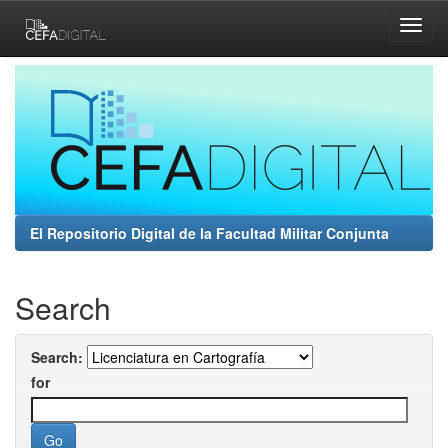
Skip
navigation
El Repositorio Digital de la Facultad Militar Conjunta
Search
Search:
for