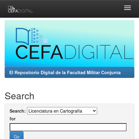
Skip
navigation
El Repositorio Digital de la Facultad Militar Conjunta
Search
Search:
for