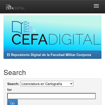
Skip
navigation
El Repositorio Digital de la Facultad Militar Conjunta
Search
Search:
for