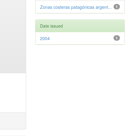
Zonas costeras patagónicas argent...
1
Date issued
2004
1