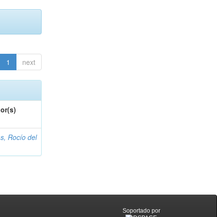
1
next
or(s)
s, Rocío del
Soportado por