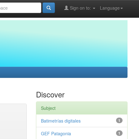
Sign on to:
Language
Discover
Subject
Batimetrías digitales
1
GEF Patagonia
1