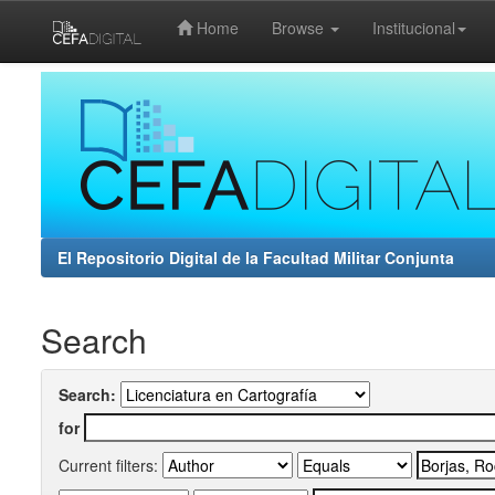
Home
Browse
Institucional
Skip
navigation
El Repositorio Digital de la Facultad Militar Conjunta
Search
Search:
for
Current filters: