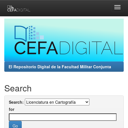
Skip
navigation
El Repositorio Digital de la Facultad Militar Conjunta
Search
Search:
for