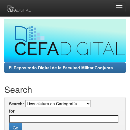
Skip
navigation
El Repositorio Digital de la Facultad Militar Conjunta
Search
Search:
for