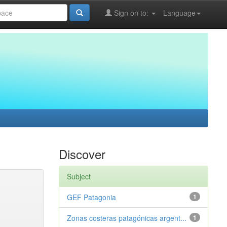
Sign on to:
Language
Discover
Subject
GEF Patagonia
1
Zonas costeras patagónicas argent...
1