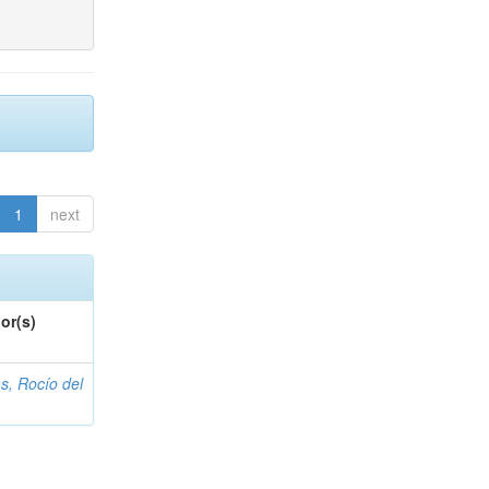
1
next
or(s)
s, Rocío del