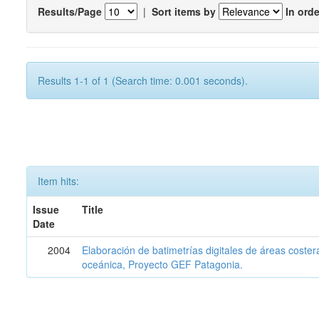
Results/Page
|
Sort items by
In orde
Results 1-1 of 1 (Search time: 0.001 seconds).
Item hits:
Issue
Title
Date
2004
Elaboración de batimetrías digitales de áreas coster
oceánica, Proyecto GEF Patagonia.