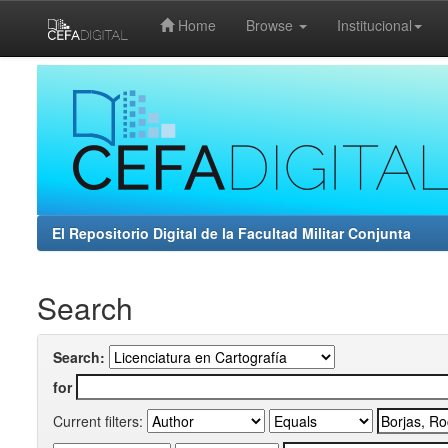
Home
Browse
Institucional
Skip
navigation
El Repositorio Digital de la Facultad Militar Conjunta
Search
Search:
for
Current filters: