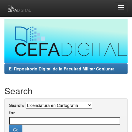
Skip
navigation
El Repositorio Digital de la Facultad Militar Conjunta
Search
Search:
for