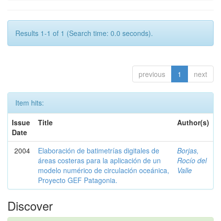
Results 1-1 of 1 (Search time: 0.0 seconds).
previous
1
next
Item hits:
Issue
Title
Author(s)
Date
2004
Elaboración de batimetrías digitales de
Borjas,
áreas costeras para la aplicación de un
Rocío del
modelo numérico de circulación oceánica,
Valle
Proyecto GEF Patagonia.
Discover