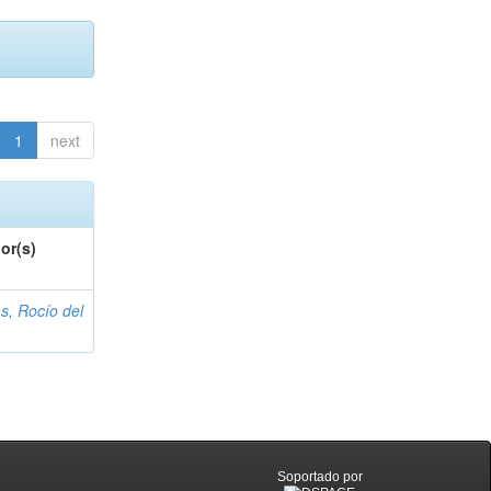
1
next
or(s)
s, Rocío del
Soportado por