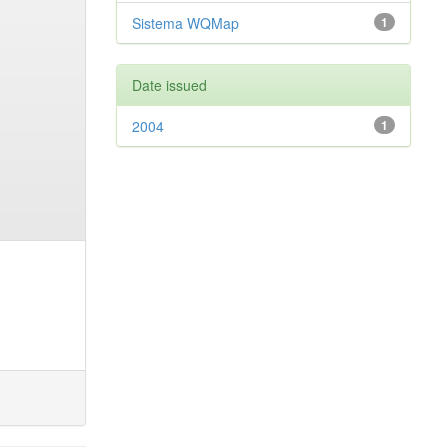
Sistema WQMap
1
Date issued
2004
1