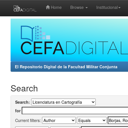
Home
Browse
Institucional
Skip
navigation
El Repositorio Digital de la Facultad Militar Conjunta
Search
Search:
for
Current filters: