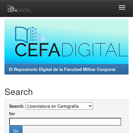
Skip
navigation
El Repositorio Digital de la Facultad Militar Conjunta
Search
Search:
for