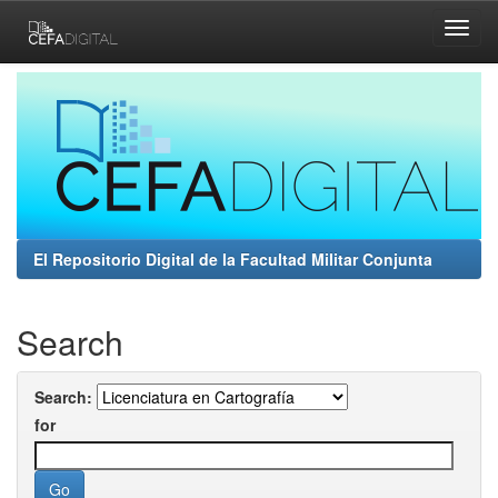
Skip
navigation
El Repositorio Digital de la Facultad Militar Conjunta
Search
Search:
for