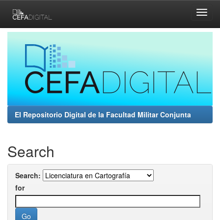
Skip
navigation
El Repositorio Digital de la Facultad Militar Conjunta
Search
Search:
for