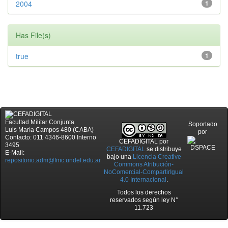
2004
1
Has File(s)
true
1
Facultad Militar Conjunta
Soportado
Luis María Campos 480 (CABA)
por
Contacto: 011 4346-8600 Interno
CEFADIGITAL
por
3495
CEFADIGITAL
se distribuye
E-Mail:
bajo una
Licencia Creative
repositorio.adm@fmc.undef.edu.ar
Commons Atribución-
NoComercial-CompartirIgual
4.0 Internacional
.
Todos los derechos
reservados según ley N°
11.723