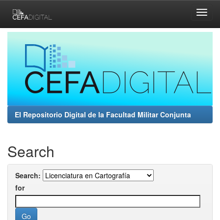
Skip
navigation
El Repositorio Digital de la Facultad Militar Conjunta
Search
Search:
for