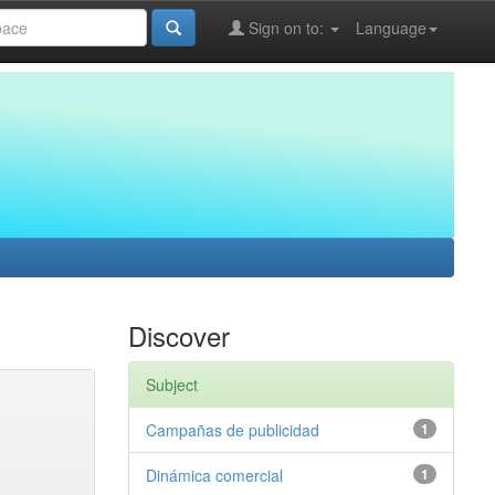
Sign on to:
Language
Discover
Subject
Campañas de publicidad
1
Dinámica comercial
1