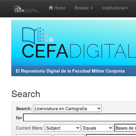
Home
Browse
Institucional
Skip
navigation
El Repositorio Digital de la Facultad Militar Conjunta
Search
Search:
for
Current filters: