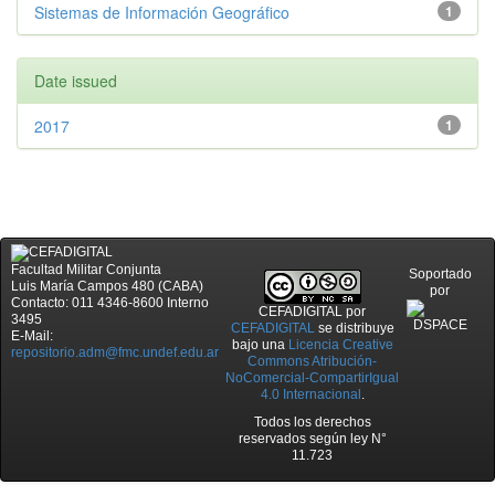
Sistemas de Información Geográfico
1
Date issued
2017
1
Facultad Militar Conjunta
Soportado
Luis María Campos 480 (CABA)
por
Contacto: 011 4346-8600 Interno
CEFADIGITAL
por
3495
CEFADIGITAL
se distribuye
E-Mail:
bajo una
Licencia Creative
repositorio.adm@fmc.undef.edu.ar
Commons Atribución-
NoComercial-CompartirIgual
4.0 Internacional
.
Todos los derechos
reservados según ley N°
11.723