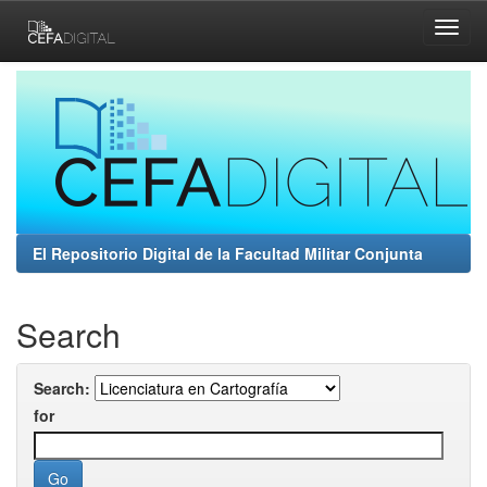
Skip
navigation
El Repositorio Digital de la Facultad Militar Conjunta
Search
Search:
for