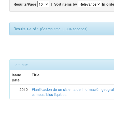
Results/Page
|
Sort items by
In orde
Results 1-1 of 1 (Search time: 0.004 seconds).
Item hits:
Issue
Title
Date
2010
Planificación de un sistema de información geográf
combustibles líquidos.