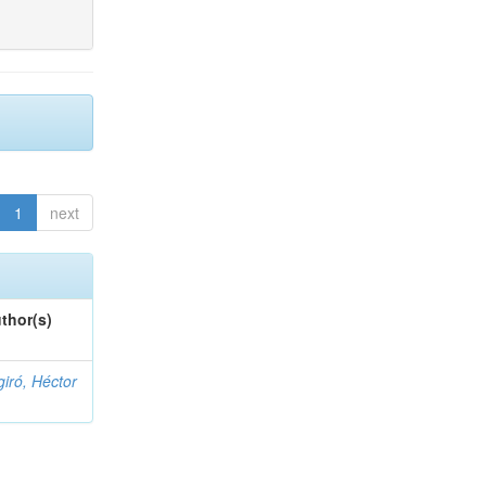
1
next
thor(s)
giró, Héctor