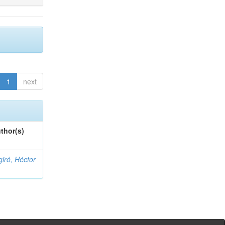
1
next
thor(s)
giró, Héctor