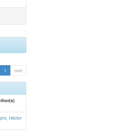
1
next
thor(s)
giró, Héctor