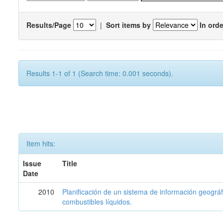
Results/Page
|
Sort items by
In orde
Results 1-1 of 1 (Search time: 0.001 seconds).
Item hits:
Issue
Title
Date
2010
Planificación de un sistema de información geográf
combustibles líquidos.