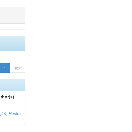
1
next
thor(s)
giró, Héctor