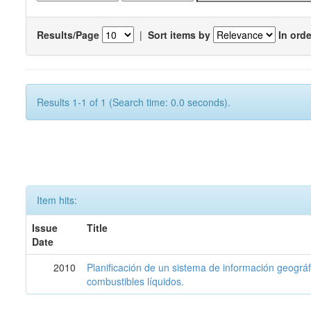
Results/Page
|
Sort items by
In orde
Results 1-1 of 1 (Search time: 0.0 seconds).
Item hits:
Issue
Title
Date
2010
Planificación de un sistema de información geográf
combustibles líquidos.