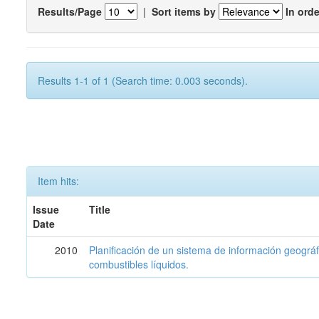
Results/Page
|
Sort items by
In orde
Results 1-1 of 1 (Search time: 0.003 seconds).
Item hits:
Issue
Title
Date
2010
Planificación de un sistema de información geográf
combustibles líquidos.