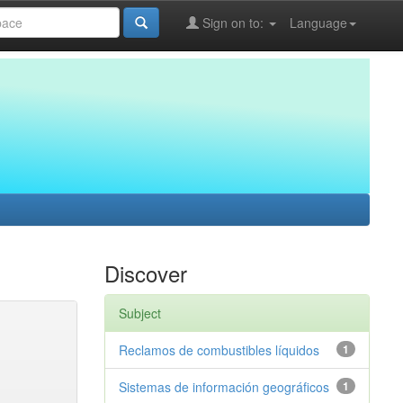
Sign on to:
Language
Discover
Subject
Reclamos de combustibles líquidos
1
Sistemas de información geográficos
1