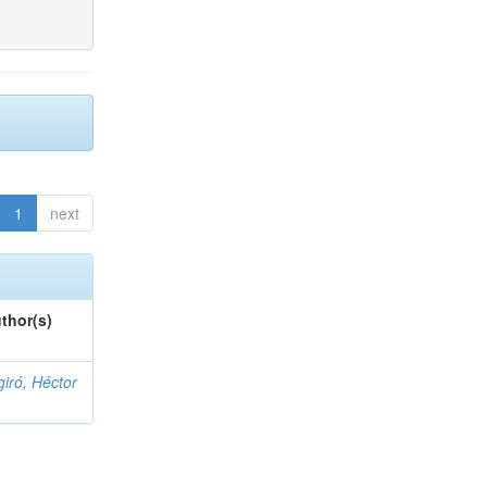
1
next
thor(s)
giró, Héctor