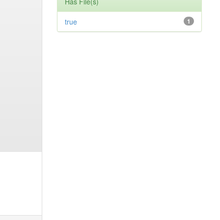
Has File(s)
true
1