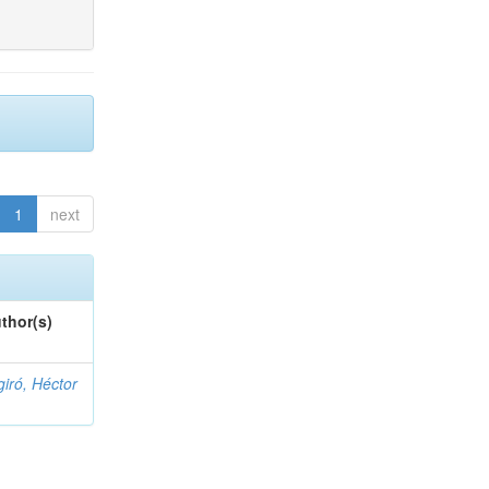
1
next
thor(s)
giró, Héctor