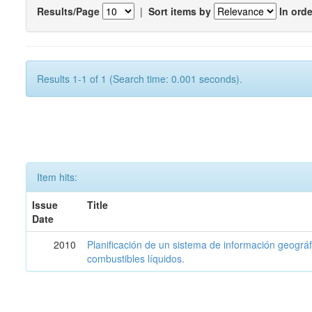
Results/Page
|
Sort items by
In orde
Results 1-1 of 1 (Search time: 0.001 seconds).
Item hits:
Issue
Title
Date
2010
Planificación de un sistema de información geográf
combustibles líquidos.