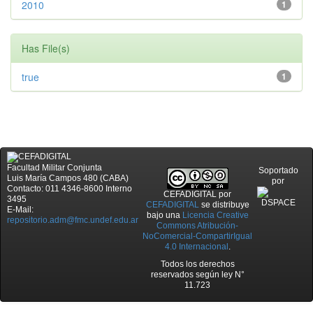
2010
1
Has File(s)
true
1
Facultad Militar Conjunta
Soportado
Luis María Campos 480 (CABA)
por
Contacto: 011 4346-8600 Interno
CEFADIGITAL
por
3495
CEFADIGITAL
se distribuye
E-Mail:
bajo una
Licencia Creative
repositorio.adm@fmc.undef.edu.ar
Commons Atribución-
NoComercial-CompartirIgual
4.0 Internacional
.
Todos los derechos
reservados según ley N°
11.723