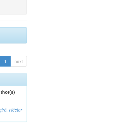
1
next
thor(s)
giró, Héctor