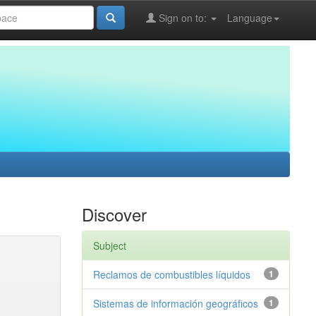
Sign on to:
Language
Discover
Subject
Reclamos de combustibles líquidos
1
Sistemas de información geográficos
1