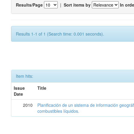
Results/Page
|
Sort items by
In orde
Results 1-1 of 1 (Search time: 0.001 seconds).
Item hits:
Issue
Title
Date
2010
Planificación de un sistema de información geográf
combustibles líquidos.