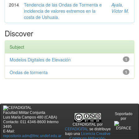
2014
Tendencia de las Ondas de Tormenta e
Ayala,
incidencia de valores extremos en la
Víctor M.
costa de Ushuaia.
Discover
Subject
Modelos Digitales de Elevación
1
Ondas de tormenta
1
Facultad Militar Conjunta
Soportado
Luis María Campos 480 (CABA)
por
Contacto: 011 4346-8600 Interno
CEFADIGITAL
por
3495
CEFADIGITAL
se distribuye
E-Mail:
bajo una
Licencia Creative
repositorio.adm@fmc.undef.edu.ar
Commons Atribución-