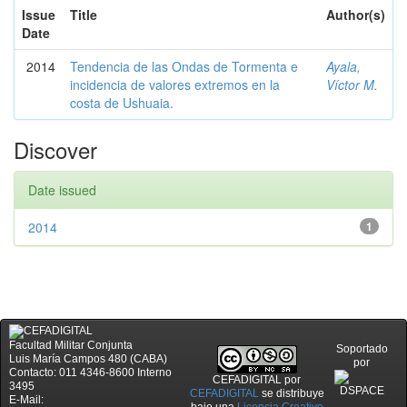
Issue
Title
Author(s)
Date
2014
Tendencia de las Ondas de Tormenta e
Ayala,
incidencia de valores extremos en la
Víctor M.
costa de Ushuaia.
Discover
Date issued
2014
1
Facultad Militar Conjunta
Soportado
Luis María Campos 480 (CABA)
por
Contacto: 011 4346-8600 Interno
CEFADIGITAL
por
3495
CEFADIGITAL
se distribuye
E-Mail: