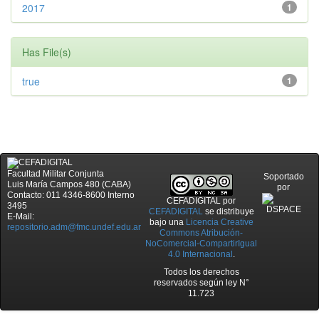
2017
1
Has File(s)
true
1
Facultad Militar Conjunta
Soportado
Luis María Campos 480 (CABA)
por
Contacto: 011 4346-8600 Interno
CEFADIGITAL
por
3495
CEFADIGITAL
se distribuye
E-Mail:
bajo una
Licencia Creative
repositorio.adm@fmc.undef.edu.ar
Commons Atribución-
NoComercial-CompartirIgual
4.0 Internacional
.
Todos los derechos
reservados según ley N°
11.723