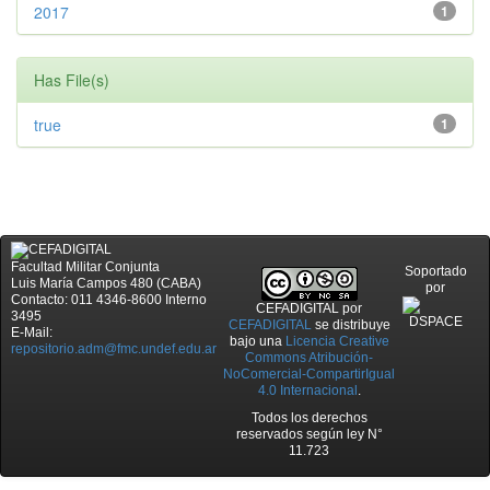
2017
1
Has File(s)
true
1
Facultad Militar Conjunta
Soportado
Luis María Campos 480 (CABA)
por
Contacto: 011 4346-8600 Interno
CEFADIGITAL
por
3495
CEFADIGITAL
se distribuye
E-Mail:
bajo una
Licencia Creative
repositorio.adm@fmc.undef.edu.ar
Commons Atribución-
NoComercial-CompartirIgual
4.0 Internacional
.
Todos los derechos
reservados según ley N°
11.723