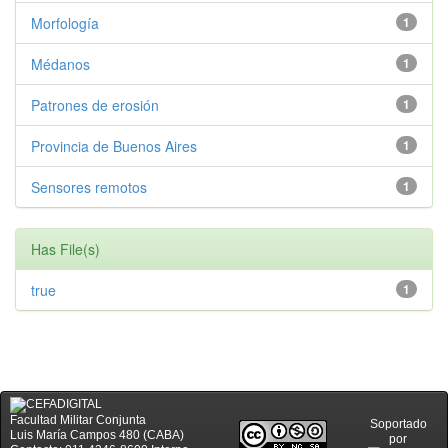
Morfología
1
Médanos
1
Patrones de erosión
1
Provincia de Buenos Aires
1
Sensores remotos
1
Has File(s)
true
1
Facultad Militar Conjunta
Soportado
Luis María Campos 480 (CABA)
por