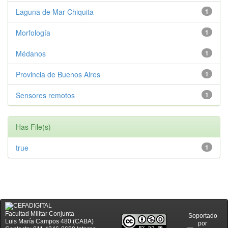
Laguna de Mar Chiquita
1
Morfología
1
Médanos
1
Provincia de Buenos Aires
1
Sensores remotos
1
Has File(s)
true
1
Facultad Militar Conjunta
Soportado
Luis María Campos 480 (CABA)
por