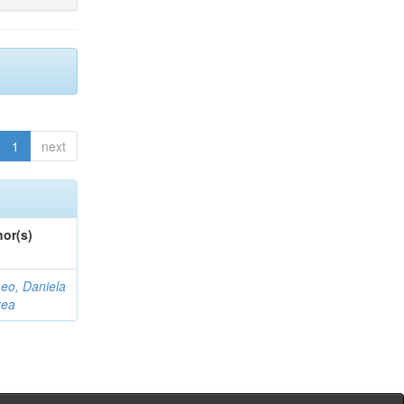
1
next
or(s)
eo, Daniela
rea