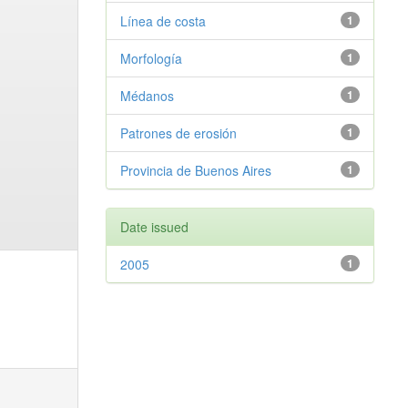
Línea de costa
1
Morfología
1
Médanos
1
Patrones de erosión
1
Provincia de Buenos Aires
1
Date issued
2005
1