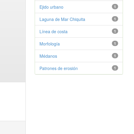
Ejido urbano
1
Laguna de Mar Chiquita
1
Línea de costa
1
Morfología
1
Médanos
1
Patrones de erosión
1