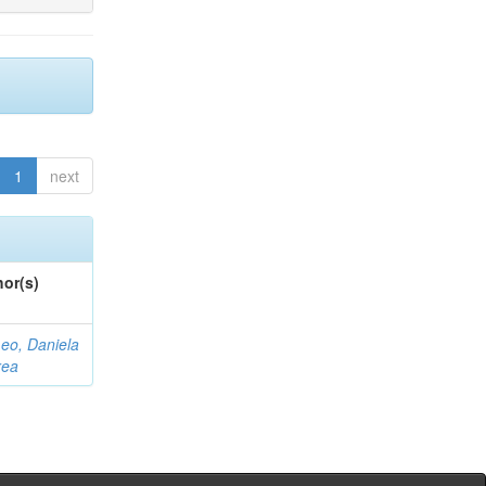
1
next
or(s)
eo, Daniela
rea